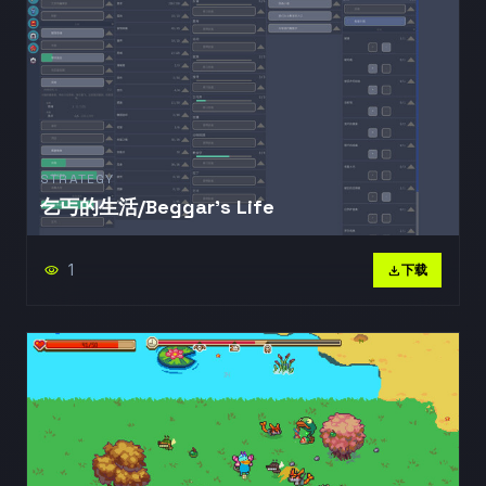
STRATEGY
乞丐的生活/Beggar's Life
1
visibility
download
下载