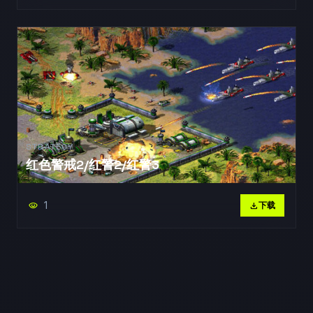
STRATEGY
红色警戒2/红警2/红警3
1
visibility
download
下载