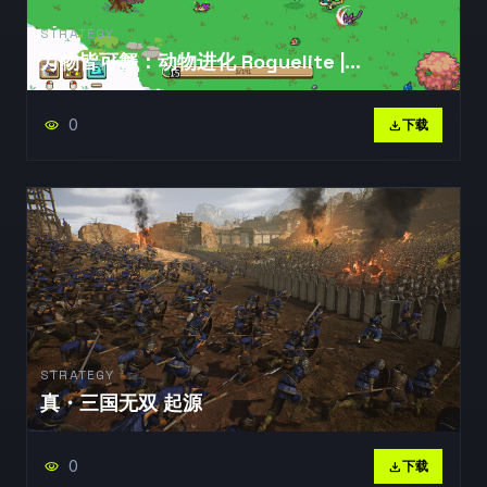
STRATEGY
万物皆可蟹：动物进化 Roguelite |
Everything is
0
visibility
download
下载
STRATEGY
真・三国无双 起源
0
visibility
download
下载