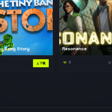
冒险
ny Bang Story
Resonance
0
visibility
暂
download
下载