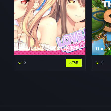
冒险
冒险
LOVEJUICED! -感受来自邻家满
The Ti
满的爱意-
0
0
visibility
download
下载
visibility