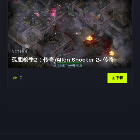
ACTION
孤胆枪手2：传奇/Alien Shooter 2- 传奇
0
visibility
download
下载