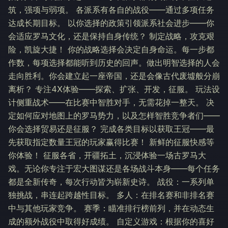
筑，强项与弱项。 各派系有各自的战役——通过多项任务
达成长期目标。 以你选择的政策引领派系社会进步——你
会适应罗马文化，还是保持自身传统？ 制定战略，攻克艰
险，凯旋大捷！ 你的战略选择会决定自身命运。每一步都
作数，每项选择都能听到历史的回声。做出明智选择的人会
走向胜利。你会建立起一座帝国，还是会像古代废墟般分崩
离析？ 专注4X体验——探索、扩张、开发，征服。 玩法设
计侧重战术——在比赛中智胜对手，无需花掉一整天。 决
定如何应对地图上的罗马势力，以及怎样智胜竞争者们——
你会选择贸易还是征服？ 完成各类目标以获取王冠——最
先获取指定数量王冠的玩家赢得比赛！ 新鲜的征服快感等
你体验！ 征服各省，开疆拓土，沉浸体验一场古罗马大
戏。无论你专注于宏大图谋还是各场战斗本身——每个任务
都是全新传奇，每次行动皆为崭新史诗。 战役：一系列单
独挑战，串连起跨越性目标。 多人：在排名赛和非排名赛
中与其他玩家竞争。 赛季：瞄准排行榜前列，并在动态生
成的额外战役中取得好成绩。 自定义游戏：根据你的喜好