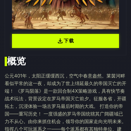
download
下载
概览
公元401年，太阳正缓缓西沉，空气中春意盎然。莱茵河畔
看似平常的这一夜，却成为了世上绵延最久的帝国灭亡的开
端！ 《罗马陨落》是一款回合制4X策略游戏，具有快节奏
战术玩法，背景设定在罗马帝国灭亡前夕。征服各省，开疆
拓土，沉浸体验一场古罗马最后时期的大戏。 打造你的帝
国——重写历史！ 一度强盛的罗马帝国统辖其广阔疆域已
力不从心。由你来抓住机会，领导你的国家走向光明未来。
指挥八个可玩派系之一——每个派系都有其独特单位、建