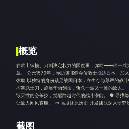
概览
在武士纵横、刀剑决定权力的国度里，弥助——唯一成
章。 公元1579年，弥助随耶稣会传教士抵达日本。加入织田信
弥助 以独特的身份踏足战国日本，在生存与尊严的战斗中
挥舞武士刀，施展华丽剑技，斩杀一波又一波的敌人。 
毁灭性的必杀技，觉醒跨越时代的战斗潜能。 🛡️ 寻
让敌人闻风丧胆。 📜 高度还原历史 开发团队深入研
截图