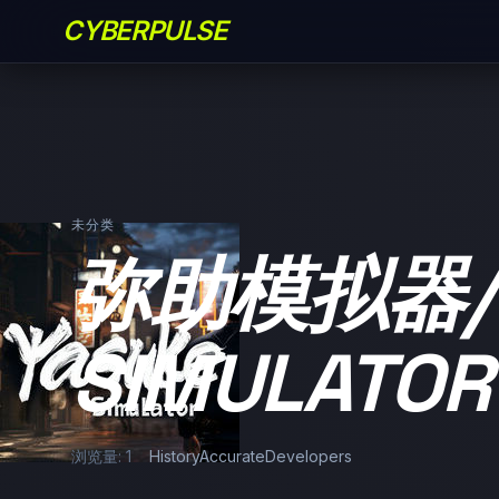
CYBERPULSE
未分类
弥助模拟器/Y
SIMULATOR
浏览量: 1
HistoryAccurateDevelopers