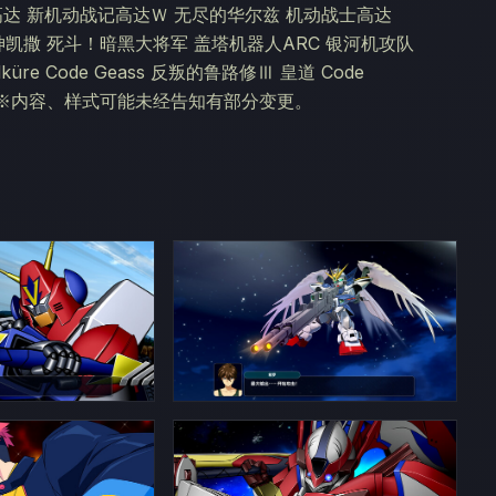
G高达 新机动战记高达Ｗ 无尽的华尔兹 机动战士高达
 魔神凯撒 死斗！暗黑大将军 盖塔机器人ARC 银河机攻队
üre Code Geass 反叛的鲁路修Ⅲ 皇道 Code
机王 ※内容、样式可能未经告知有部分变更。