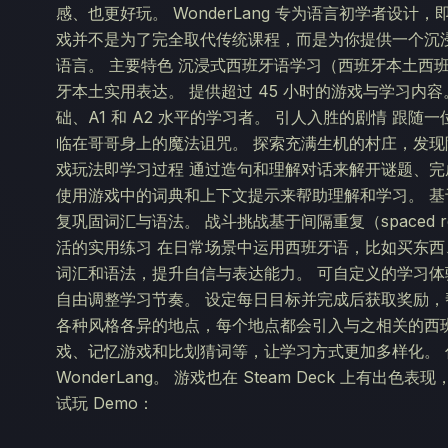
感、也更好玩。 WonderLang 专为语言初学者设
戏并不是为了完全取代传统课程，而是为你提供一个沉
语言。 主要特色 沉浸式西班牙语学习（西班牙本土西
牙本土实用表达。 提供超过 45 小时的游戏与学习内
础、A1 和 A2 水平的学习者。 引人入胜的剧情 跟
临在哥哥身上的魔法诅咒。 探索充满生机的村庄，发现隐
戏玩法即学习过程 通过造句和理解对话来解开谜题、完
使用游戏中的词典和上下文提示来帮助理解和学习。 基
复巩固词汇与语法。 战斗挑战基于间隔重复（spaced r
活的实用练习 在日常场景中运用西班牙语，比如买东西
词汇和语法，提升自信与表达能力。 可自定义的学习体
自由调整学习节奏。 设定每日目标并完成后获取奖励，
各种风格各异的地点，每个地点都会引入与之相关的西
戏、记忆游戏和比划猜词等，让学习方式更加多样化。
WonderLang。 游戏也在 Steam Deck 上有
试玩 Demo：