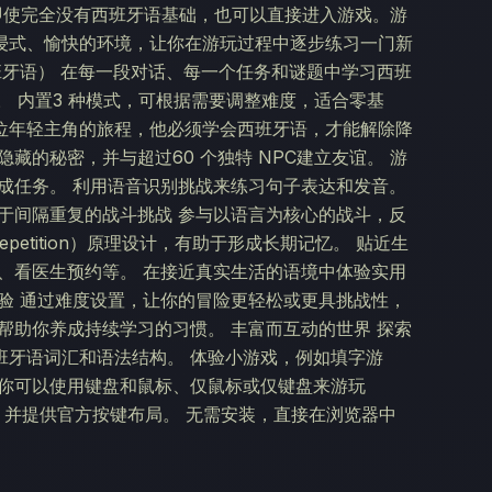
计，即使完全没有西班牙语基础，也可以直接进入游戏。游
浸式、愉快的环境，让你在游玩过程中逐步练习一门新
班牙语） 在每一段对话、每一个任务和谜题中学习西班
容。 内置3 种模式，可根据需要调整难度，适合零基
随一位年轻主角的旅程，他必须学会西班牙语，才能解除降
藏的秘密，并与超过60 个独特 NPC建立友谊。 游
成任务。 利用语音识别挑战来练习句子表达和发音。
于间隔重复的战斗挑战 参与以语言为核心的战斗，反
epetition）原理设计，有助于形成长期记忆。 贴近生
、看医生预约等。 在接近真实生活的语境中体验实用
验 通过难度设置，让你的冒险更轻松或更具挑战性，
帮助你养成持续学习的习惯。 丰富而互动的世界 探索
班牙语词汇和语法结构。 体验小游戏，例如填字游
 你可以使用键盘和鼠标、仅鼠标或仅键盘来游玩
出色表现，并提供官方按键布局。 无需安装，直接在浏览器中