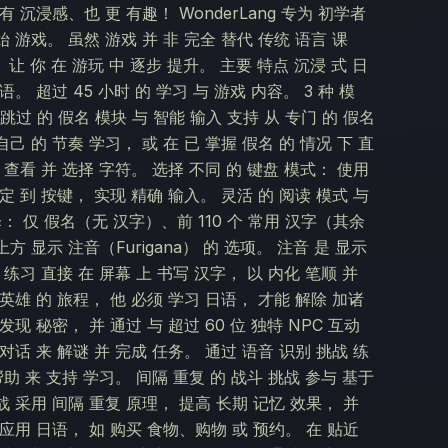
有 沉浸感、也 更 有趣！ WonderLang 专为 初学者
始 游戏。 虽然 游戏 并 非 完全 替代 传统 语言 课
 让 你 在 游玩 中 逐步 提升。 主要 特点 沉浸 式 日
。 超过 45 小时 的 学习 与 游戏 内容。 3 种 模
 跳过 的 假名 模块 与 智能 输入 支持 从 专门 的 假名
己 的 节奏 学习， 或 在 已 掌握 假名 的 情况 下 直
地 查看 并 选择 字符。 选择 不同 的 键盘 模式： 使用
绑定 到 按键， 实现 精确 输入。 灵活 的 阅读 模式 与
选择： 仅 假名（无 汉字）、前 110 个 常用 汉字（其余
方 显示 注音（Furigana） 的 选项。 注音 是 显示
 练习 直接 在 屏幕 上 书写 汉字， 以 内化 笔顺 并
 英雄 的 旅程， 他 必须 学习 日语， 才能 解除 加诸
发现 秘密， 并 通过 与 超过 60 位 独特 NPC 互动
 对话 来 解谜 并 完成 任务。 通过 语音 识别 挑战 练
帮助 来 支持 学习。 间隔 重复 的 战斗 挑战 参与 基于
战 采用 间隔 重复 原理， 提高 长期 记忆 效果， 并
 应用 日语， 如 购买 食物、购物 或 预约。 在 贴近