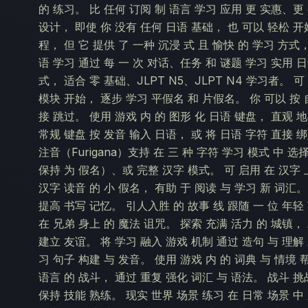
的 练习。 比 任何 订阅 制 语言 学习 应用 更 实惠、更 
设计， 即使 你 没有 任何 日语 基础， 也 可以 轻松 开
程， 但 它 提供 了 一种 沉浸 式 且 愉快 的 学习 方式，
语 学习 通过 每 一 次 对话、任务 和 谜题 学习 实用 日语
式， 适合 零 基础、JLPT N5、JLPT N4 学习者。 可
模块 开始， 逐步 学习 平假名 和 片假名。 你 可以 按 自
接 跳过。 使用 游戏 内 的 图形 化 日语 键盘， 直观 
常规 键盘 按 发音 输入 日语， 或 将 日语 字符 直接 
注音（Furigana）支持 在 三 种 字符 学习 模式 中 
保持 为 假名）、或 完整 汉字 模式。 可 启用 在 汉字 上
汉字 读音 的 小 假名， 有助 于 阅读 与 学习 新 词汇。
提高 书写 记忆。 引人入胜 的 故事 线 跟随 一 位 年轻
在 兄弟 身上 的 魔法 诅咒。 探索 充满 活力 的 城镇， 
建立 友谊。 将 学习 融入 游戏 机制 通过 造句 与 理解
习 句子 构建 与 发音。 使用 游戏 内 的 词典 与 情境 
语言 的 战斗， 通过 重复 强化 词汇 与 语法。 战斗 挑
保持 技能 熟练。 现实 世界 场景 练习 在 日常 场景 中