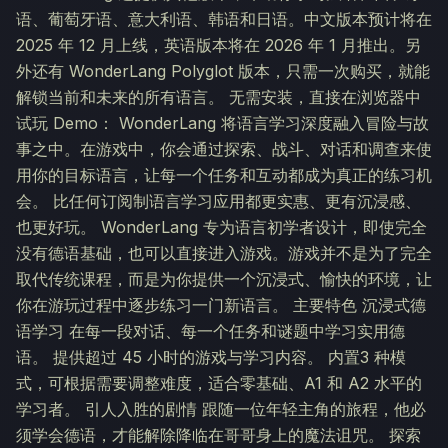
语、葡萄牙语、意大利语、韩语和日语。中文版本预计将在
2025 年 12 月上线，英语版本将在 2026 年 1 月推出。另
外还有 WonderLang Polyglot 版本，只需一次购买，就能
解锁当前和未来的所有语言。 无需安装，直接在浏览器中
试玩 Demo： WonderLang 将语言学习深度融入冒险与故
事之中。在游戏中，你会通过探索、战斗、对话和调查来使
用你的目标语言，让每一个任务和互动都成为真正的练习机
会。 比任何订阅制语言学习应用都更实惠、更有沉浸感、
也更好玩。 WonderLang 专为语言初学者设计，即使完全
没有德语基础，也可以直接进入游戏。游戏并不是为了完全
取代传统课程，而是为你提供一个沉浸式、愉快的环境，让
你在游玩过程中逐步练习一门新语言。 主要特色 沉浸式德
语学习 在每一段对话、每一个任务和谜题中学习实用德
语。 提供超过 45 小时的游戏与学习内容。 内置3 种模
式，可根据需要调整难度，适合零基础、A1 和 A2 水平的
学习者。 引人入胜的剧情 跟随一位年轻主角的旅程，他必
须学会德语，才能解除降临在哥哥身上的魔法诅咒。 探索