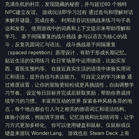
充满生机的村庄，发现隐藏的秘密，并与超过60 个独特
NPC建立友谊。 游戏玩法即学习过程 通过造句和理解对话
来解开谜题、完成任务。 利用语音识别挑战来练习句子表
达和发音。 使用游戏中的词典和上下文提示来帮助理解和
学习。 基于间隔重复的战斗挑战 参与以语言为核心的战
斗，反复巩固词汇与语法。 战斗挑战基于间隔重复
（spaced repetition）原理设计，有助于形成长期记忆。
贴近生活的实用练习 在日常场景中运用德语，比如买东
西、看医生预约等。 在接近真实生活的语境中体验实用词
汇和语法，提升自信与表达能力。 可自定义的学习体验 通
过难度设置，让你的冒险更轻松或更具挑战性，自由调整学
习节奏。 设定每日目标并完成后获取奖励，帮助你养成持
续学习的习惯。 丰富而互动的世界 探索各种风格各异的地
点，每个地点都会引入与之相关的德语词汇和语法结构。
体验小游戏，例如填字游戏、记忆游戏和比划猜词等，让学
习方式更加多样化。 你可以使用键盘和鼠标、仅鼠标或仅
键盘来游玩 WonderLang。 游戏也在 Steam Deck 上有