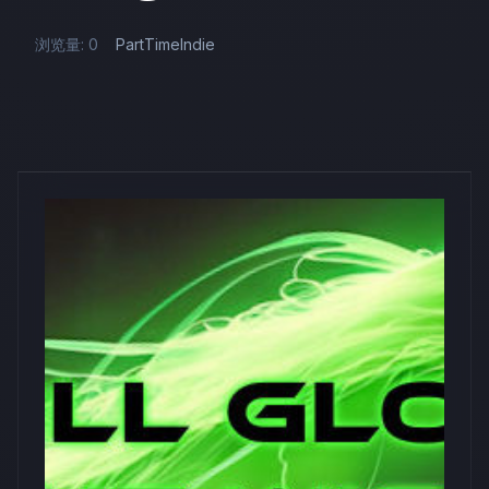
浏览量: 0
PartTimeIndie