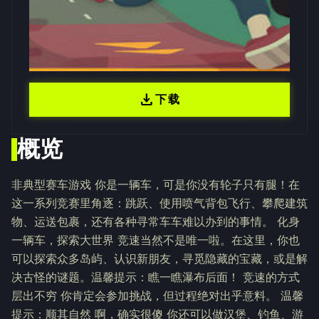
download
下载
概览
非典型赛车游戏 你是一辆车，可是你没有轮子只有腿！在
这一系列竞赛里角逐：跳跃、使用喷气背包飞行、攀爬建筑
物、运送包裹，还有各种寻常车车难以办到的事情。 化身
一辆车，探索大世界 竞速当然不是唯一啦。在这里，你也
可以探索众多岛屿、认识新朋友，寻觅隐藏的宝藏，或是解
决古怪的谜题。温馨提示：瞧一瞧瀑布后面！ 竞速的方式
层出不穷 你肯定会参加挑战，但过程绝对出乎意料。 温馨
提示：顺其自然 啊，确实很傻 你还可以做汉堡、钓鱼、游