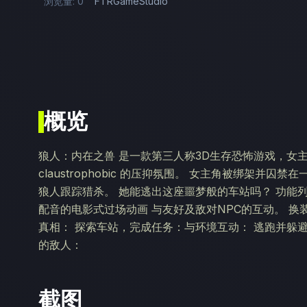
浏览量: 0
FTRGameStudio
概览
狼人：内在之兽 是一款第三人称3D生存恐怖游戏，女
claustrophobic 的压抑氛围。 女主角被绑架
狼人跟踪猎杀。 她能逃出这座噩梦般的车站吗？ 功能列表： 
配音的电影式过场动画 与友好及敌对NPC的互动。 换
真相： 探索车站，完成任务：与环境互动： 逃跑并躲避
的敌人：
截图