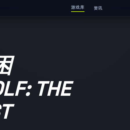
游戏库
资讯
困
F: THE
T