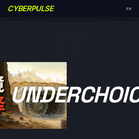
CYBERPULSE
EN
未分类
UNDERCHOI
浏览量: 0
Targem Games