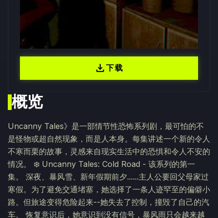
download
下载
概览
Uncanny Tales》是一部情节性恐怖系列剧，最可怕的不
是怪物或超自然现象，而是人本身。每集讲述一个新的令人
不寒而栗的故事，灵感来自现实生活中的恐惧和令人不安的
情况。 ❄️ Uncanny Tales: Cold Road - 该系列的第一
集。 深夜、暴风雪、新年假期前夕......主人公要回父母家过
寒假。为了避免交通堵塞，她选择了一条人迹罕至的偏僻小
路。但旅途变得危险起来--她失去了控制，撞毁了自己的汽
车。 恢复意识后，她意识到没有信号，暴风雨只会越来越