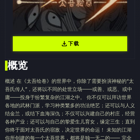
download
下载
概览
概述 在《太吾绘卷》的世界中，你除了需要扮演神秘的“太
吾氏传人”，还将以不同的处世立场——或善、或恶、或中
庸——投身于纷繁复杂的江湖之中。 你不仅可以拜访世界
各地的武林门派，学习种类繁多的功法绝艺；还可以与人义
结金兰，或结下血海深仇；不仅可以兴建自己的村庄，经营
各种产业；还可以与自己的挚爱生儿育女，缘定三生；直到
你终于面对太吾氏的宿敌，决定世界的命运！ 未知的江湖
你所创建的每一个太吾世界，都将是独一无二的—— 完全