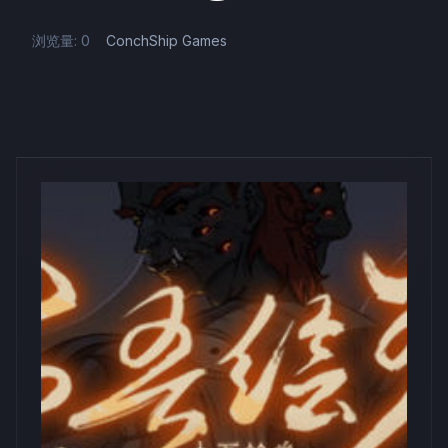
浏览量: 0
ConchShip Games