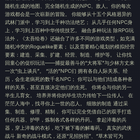
随机生成的地图、完全随机生成的NPC、敌人。你的每次
游戏都会是一次崭新的冒险。 你能够从十五个风格迥异的
武林门派中，学习到上千种功法绝艺； 从几乎任何NPC身
上，学习到上百种中华传统技艺。 融合多种玩法 除RPG玩
法外，《太吾绘卷》还融合了许多不同的游戏类型，如充满
随机冲突的Roguelike要素； 以及需要精心规划的模拟经营
要素：建造、采集、扩建、经营、制造、维护等。 让你找
回童心的促织玩法——捕捉最善斗的“大将军”与少林方丈来
一次“虫上谈兵”。 “活的”NPC们 拥有各自人际关系、经
历，会生老病死的数千名NPC； 你可以与他们结成各种各
样的关系，甚至直接决定他们的生死。 你将会与你的另一
半生儿育女。 培养并将你的毕生功力传给下一位传人。 在
茫茫人海中，找寻你上一世的恋人。 细致的制造 通过采
集、制造、修理、精制， 你可以完全凭借自己的双手打造
任何兵器、护甲，炼制各式各样的丹药。 拿起淬毒的兵
器，穿上淬毒的衣衫，吃下被下毒的解毒药。 真实的武侠
战斗 新奇的战斗模式，还原“见招拆招”、“草木皆可为