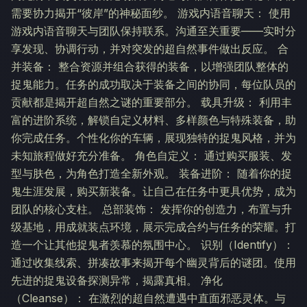
需要协力揭开“彼岸”的神秘面纱。 游戏内语音聊天： 使用
游戏内语音聊天与团队保持联系。沟通至关重要——实时分
享发现、协调行动，并对突发的超自然事件做出反应。 合
并装备： 整合资源并组合获得的装备，以增强团队整体的
捉鬼能力。任务的成功取决于装备之间的协同，每位队员的
贡献都是揭开超自然之谜的重要部分。 载具升级： 利用丰
富的进阶系统，解锁自定义材料、多样颜色与特殊装备，助
你完成任务。个性化你的车辆，展现独特的捉鬼风格，并为
未知旅程做好充分准备。 角色自定义： 通过购买服装、发
型与肤色，为角色打造全新外观。 装备进阶： 随着你的捉
鬼生涯发展，购买新装备。让自己在任务中更具优势，成为
团队的核心支柱。 总部装饰： 发挥你的创造力，布置与升
级基地，用成就装点环境，展示完成合约与任务的荣耀。打
造一个让其他捉鬼者羡慕的氛围中心。 识别（Identify）：
通过收集线索、拼凑故事来揭开每个幽灵背后的谜团。使用
先进的捉鬼设备探测异常，揭露真相。 净化
（Cleanse）： 在激烈的超自然遭遇中直面邪恶灵体。与