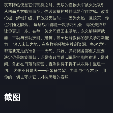
夜幕降临便是它们现身之时。无尽的怪物大军被火光吸引，
从四面八方蜂拥而至。你必须操控独特武器守住防线。改造
枪械、解锁升级、释放毁灭技能——因为火焰一旦熄灭，你
也将随之陨落。 每场战斗都是一次学习机会，每次失败都
让你更进一步。在每一关之间返回主基地，永久解锁新武
器、主动与被动技能、建筑，甚至还能教你的猎犬学习新能
力！ 深入未知之地，在多样的环境中搜刮资源。每次远征
都需要充足的准备——天气、武器、弹药储备都至关重要，
决定你是凯旋而归，还是惨败而返…而最宝贵的资源，是时
间。务必在日落前回营，否则你将不得不从灰烬中重建一
切。 火焰不只是火——它象征希望、力量与生存本身。用
你的一切去守护它，对抗黑暗的吞噬。
截图