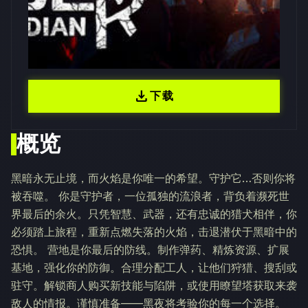
download
下载
概览
黑暗永无止境，而火焰是你唯一的希望。守护它…否则你将
被吞噬。 你是守护者，一位孤独的流浪者，背负着濒死世
界最后的余火。只凭智慧、武器，还有忠诚的猎犬相伴，你
必须踏上旅程，重新点燃失落的火焰，击退潜伏于黑暗中的
恐惧。 营地是你最后的防线。制作弹药、精炼资源、扩展
基地，强化你的防御。合理分配工人，让他们狩猎、搜刮或
驻守。解锁商人购买新技能与陷阱，或使用瞭望塔获取来袭
敌人的情报。谨慎准备——黑夜将考验你的每一个选择。