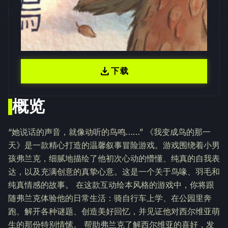
download
下载
概览
“她说话的声音，就像动听的鸟鸣……” 《我变成鸟的那一
天》是一款精心打造的温馨叙事冒险游戏。游戏围绕着小男
孩弗兰克，细腻地描绘了他初次心动的懵懂、纯真的自我表
达，以及充满创意的真挚心意。这是一个关于鸟喙、羽毛和
纯真情感的故事。 在这款互动绘本风格的游戏中，你将跟
随弗兰克体验他的日常生活：骑自行车上学、在公园里奔
跑、解开各种谜题、创造美好回忆，并见证他对西尔维亚萌
生的那份特别情愫。 帮助弗兰克了解西尔维亚的喜好，发