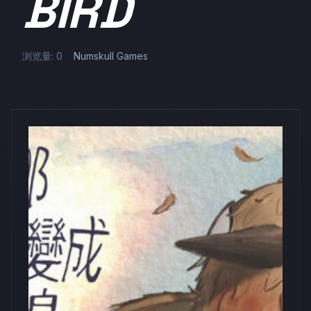
BIRD
浏览量: 0
Numskull Games