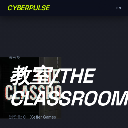
CYBERPULSE
EN
未分类
教室/THE
CLASSROOM
浏览量: 0
Xefier Games