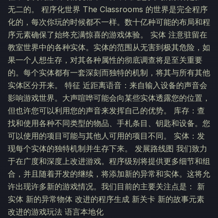
无二的。 程序化世界 The Classrooms 的世界是完全程序
化的，每次你玩的时候都不一样。数十亿种可能的布局和程
序元素确保了始终充满惊喜的游戏体验。 实体 注意驻留在
教室世界中的各种实体。实体的范围从无害到极其危险，如
果一个人想生存，对其各种属性的彻底调查将是至关重要
的。每个实体都有一套深刻而独特的机制，将其与所有其他
实体区分开来。 特征 近距离语音：来自输入设备的声音会
影响游戏世界。大声喧哗可能会向某些实体透露您的位置，
但也许您可以利用您的声音来发挥自己的优势。 库存：查
找和使用各种不同类型的物品、手札条目、钥匙和设备。您
可以使用的项目可能与其他人可用的项目不同。 实体：发
现每个实体的独特机制并生存下来。 发展路线图 我们致力
于在广度和深度上改进游戏。程序级别将提供更多细节和组
合，并且随着开发的继续，将添加新的异常和实体。这将允
许出现许多新的游戏情况。我们目前的主要关注点是： 新
实体 新的异常物体 改进的程序生成 新关卡 新的故事元素
改进的游戏玩法 语言本地化