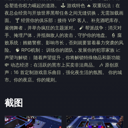
会塑造你权力崛起的道路。 🕹️ 游戏特色 🔥 双重玩法：在
夜总会经营与开放世界黑帮任务之间无缝切换，无需加载画
面。 🍸 经营你的俱乐部：接待 VIP 客人、补充酒吧库存、
雇佣舞者，并举办疯狂的主题派对。 🧨 帮派战争：消灭对
手、掩埋尸体，并抵御敌人的攻击，守护你的地盘。 👮 腐
败系统：贿赂警察、影响市长，否则就要冒着暴力突袭的风
险。 🧠 RPG机制： 训练你的团队，发展你的犯罪家族 📈
声望与解锁： 随着声望提升，你将解锁特殊物品和新功能
💸 动态经济：在活跃的黑市上买卖非法商品。 🎶 原创原
声：16 首定制游戏音乐曲目，强化夜生活的氛围。 你的城
市。你的夜店。你的规则。
截图