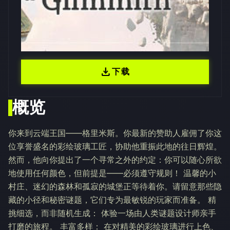
download
下载
概览
你来到云端王国——格里米斯。你最新的赞助人雇佣了你这
位享誉盛名的彩绘玻璃工匠，协助他重振此地的往日辉煌。
然而，他向你提出了一个寻常之外的约定：你可以随心所欲
地使用任何颜色，但前提是——必须遵守规则！ 温馨的小
村庄、迷幻的森林和孤寂的城堡正等待着你。请留意那些隐
藏的小径和秘密谜题，它们专为最敏锐的玩家而准备。 精
挑细选，而非随机生成： 体验一场由人类谜题设计师亲手
打磨的旅程。 丰富多样： 在对精美的彩绘玻璃进行上色、