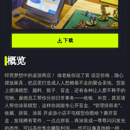
download
下载
概览
经营梦想中的桌游商店！ 做老板你说了算 设定价格，随心
摆放家具，把店里打造成人人想赖着不走的聚会圣地。货架
上摆满模型、颜料、骰子、盲盒，还有各种让人爱不释手的
宅物。雇佣员工帮你分担日常事务——收银、补货，甚至请
人帮你涂装模型，这样你就能专心开盲盒、“管理排班表”。
收藏、拼装、涂装 开桌游小店不屯模型你图啥？撕开盲
盒，发现稀有零件，一点点拼装，再涂装成一尊尊闪闪发光
的杰作。可以高价售出赚取利润……也可以像真地精一样，