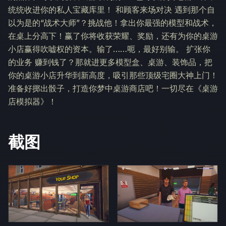
统统收进你的私人宝藏库里！ 和顾客来场对决 遇到那个自
以为是的“战术大师”？挑战他！拿出你最强的模型和战术，
在桌上分高下！赢了你将收获荣耀、奖励，还有为你的桌游
小店赢得吹嘘权的资本。输了……呃，最好别输。 扩张你
的业务 赚到钱了？那就进更多模型盒、桌游、装饰品，把
你的桌游小店升华到新高度，吸引那些顶级宅圈大神上门！
准备好掷出骰子，打造你梦中桌游商店吧！一切尽在《桌游
店模拟器》！
截图