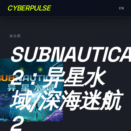
CYBERPULSE
EN
未分类
SUBNAUTIC
2：异星水
域/深海迷航
2