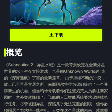
download
下载
概览
《Subnautica 2：异星水域》是一款背景设定在全新外星
世界的水下生存冒险游戏，也是由Unknown Worlds打造
的《深海迷航》宇宙的最新篇章。 由于持续不断的冲突，
故土已不再是宜居之所，幸而阿尔特拉为你们提供了一个开
辟新生的机会。但当鸣蝉号载着你们这些拓荒人员前往新家
园时，意外突然降临了。飞船的人工智能系统要求你继续执
行任务。尽管被困异星，深陷几乎无法克服的困境，但你必
须竭尽全力求得一线生机。人类在这个星球的未来，就掌握