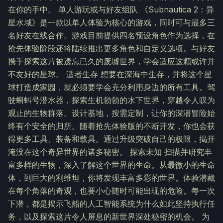
在你的手中。 单人游玩或与好友组队 《Subnautica 2：异
星水域》是一款以单人体验为核心的游戏，同时可与最多三
名好友在线合作。游戏目前提供四名预设角色作为选择，在
抢先体验阶段还将陆续推出更多角色和自定义选项。与好友
携手探索这片被遗忘已久的废墟世界，学会适应这颗或许并
不友好的星球。 适者生存 想要在深海中生存，并将这个星
球打造成家园，就必须要学会充分利用身边的所有工具。驾
驶蝌蚪号潜水器，探索生机勃勃的水下世界，穿越令人叹为
观止的生物群落。设计基地，按需定制，让你的深潜冒险始
终有个安全的归所。随着抢先体验版的不断开发，你也会获
得更多工具、装备和载具。通过升级突破自己的极限，揭开
淹没在这个奇异世界的诸多秘密。 探索未知 扫描并研究丰
富多样的生物，深入了解这个世界的生命。从最微小的生命
体，到巨大的利维坦，你将发现丰富多彩的世界。体验潜藏
在每个角落的奇观，也要小心随时可能出现的危险。每一次
下潜，都是揭示飞船的人工智能系统为什么如此坚持执行任
务，以及探索这片令人屏息的新世界深处秘密的机会。 为