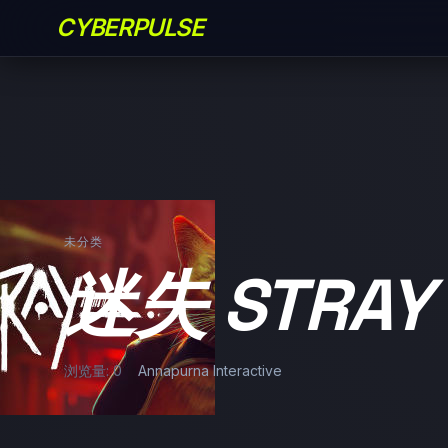
CYBERPULSE
未分类
迷失 STRAY
浏览量: 0
Annapurna Interactive