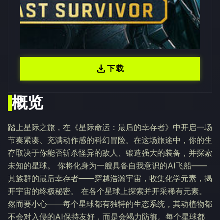
download
下载
概览
踏上星际之旅，在《星际命运：最后的幸存者》中开启一场
节奏紧凑、充满动作感的科幻冒险。在这场旅途中，你的生
存取决于你能否斩杀怪异的敌人、锻造强大的装备，并探索
未知的星球。 你将化身为一艘具备自我意识的AI飞船——
其族群的最后幸存者——穿越浩瀚宇宙，收集化学元素，揭
开宇宙的终极秘密。 在各个星球上探索并开采稀有元素。
然而要小心——每个星球都有独特的生态系统，其动植物都
不会对入侵的AI保持友好，而是会竭力防御。每个星球都