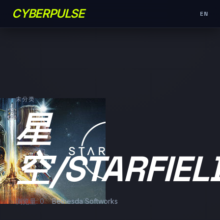
CYBERPULSE
EN
未分类
星
空/STARFIEL
浏览量: 0
Bethesda Softworks