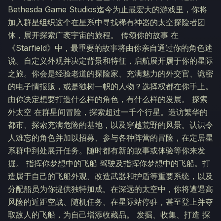
Bethesda Game Studios迄今为止最宏大的游戏里，你将
加入群星组织这个在星系中寻找稀有神器的太空探险者团
体，展开探索广袤宇宙的旅程。 传颂你的故事 在
《Starfield》中，最重要的故事将由你亲自通过你的角色述
说。自定义外观并决定背景和特征，启航展开属于你的星际
之旅。你会是经验老道的探险家、充满魅力的外交官、诡密
的电子情报贩，或是独树一帜的人物？选择权都在你手上。
由你决定想要打造什么样的角色，有什么样的发展。 探索
外太空 在群星间冒险，探索超过一千个行星。造访繁华的
都市、探索充满危险的基地，以及穿越荒野的风景。认识令
人难忘的角色并加以招募、参与各种阵营的冒险，在定居星
系群中到处展开任务。随时都有新的故事或体验等你来发
掘。 指挥你梦想中的飞船 驾驶及指挥你梦想中的飞船。打
造属于自己的飞船外观、改造武器和护盾等重要系统，以及
分配船员为你提供独特加成。在深远的太空中，你将遭遇高
风险的近距空战、随机任务、在星际站停驻，甚至登上并夺
取敌人的飞船，为自己增添收藏品。 发掘、收集、打造 探