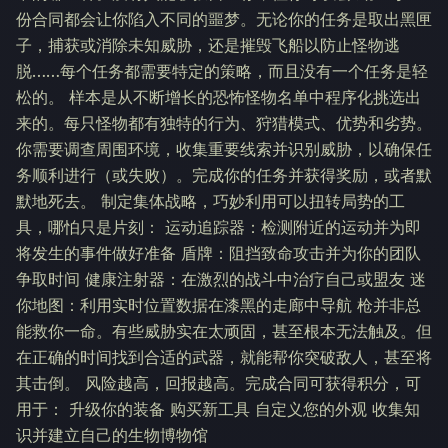
份合同都会让你陷入不同的噩梦。无论你的任务是取出黑匣
子，捕获或消除未知威胁，还是摧毁飞船以防止怪物逃
脱……每个任务都需要特定的策略，而且没有一个任务是轻
松的。 样本是从不断增长的恐怖怪物名单中程序化挑选出
来的。每只怪物都有独特的行为、狩猎模式、优势和劣势。
你需要调查周围环境，收集重要线索并识别威胁，以确保任
务顺利进行（或失败）。完成你的任务并获得奖励，或者默
默地死去。 制定集体战略，巧妙利用可以扭转局势的工
具，哪怕只是片刻： 运动追踪器：检测附近的运动并为即
将发生的事件做好准备 盾牌：阻挡致命攻击并为你的团队
争取时间 健康注射器：在激烈的战斗中治疗自己或盟友 迷
你地图：利用实时位置数据在漆黑的走廊中导航 枪并非总
能救你一命。有些威胁实在太顽固，甚至根本无法触及。但
在正确的时间找到合适的武器，就能帮你突破敌人，甚至将
其击倒。 风险越高，回报越高。完成合同可获得积分，可
用于： 升级你的装备 购买新工具 自定义您的外观 收集知
识并建立自己的生物博物馆