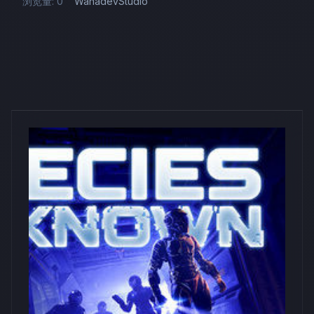
浏览量: 0
WanadevStudio