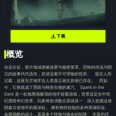
download
下载
概览
自远古起，那片地域便被迷雾与秘密笼罩。恐怖的传说与阴
沉的故事代代流传，皆述说着不可理喻的怪异。 据古人所
记载，这座无尽地牢在人类真正诞生前便已存在。 而如
今，它彻底成了黑暗与畸形生物的巢穴。 Spark in the
Dark 是一款氛围感极强的地牢探索游戏，背景设定在中世
纪黑暗奇幻世界。玩家将扮演数位英雄其一，深入发掘这座
阴森古老地牢的最深处。 拥有独特技能的多种英雄职业。
血腥残酷的战斗，直面多个怪物与致命的陷阱。 丰富的环