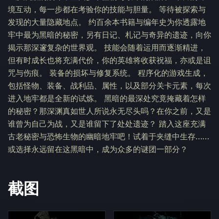
境互动，每一步都在考验你的技能与胆量。 等待被探索与
发现的大量隐藏地点。 约百余本书籍与编年史为你透露地
牢中最为黑暗的秘密，另有日记、札记与奇异的遗迹，向你
揭示那深邃复杂的世界观。 技能会随着运用而逐渐精进，
但有时成长也将充满代价，你的英雄将收获祝福，亦或是诅
咒与伤痕。 装备的损坏与修复系统。 程序化的游戏生成，
包括怪物、装备、战利品、属性，以及部分关卡元素，每次
进入地牢都是全新的试炼。 黑暗的最深处究竟掩藏着怎样
的秘密？那深渊真如世人所说永无尽头吗？在你之前，又是
谁曾为自己为战，又是谁留下了处处遗迹？ 踏入这座充满
古老秘密与恐怖生物的幽暗地牢吧！试着于夹缝中生存……
或选择永远留在这黑暗中，成为众多的谜团一部分？
截图