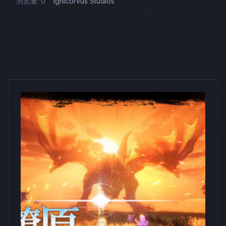
浏览量: 0
Ignicorvus Studios