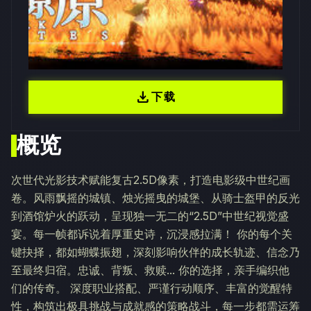
download
下载
概览
次世代光影技术赋能复古2.5D像素，打造电影级中世纪画
卷。风雨飘摇的城镇、烛光摇曳的城堡、从骑士盔甲的反光
到酒馆炉火的跃动，呈现独一无二的“2.5D”中世纪视觉盛
宴。每一帧都诉说着厚重史诗，沉浸感拉满！ 你的每个关
键抉择，都如蝴蝶振翅，深刻影响伙伴的成长轨迹、信念乃
至最终归宿。忠诚、背叛、救赎... 你的选择，亲手编织他
们的传奇。 深度职业搭配、严谨行动顺序、丰富的觉醒特
性，构筑出极具挑战与成就感的策略战斗，每一步都需运筹