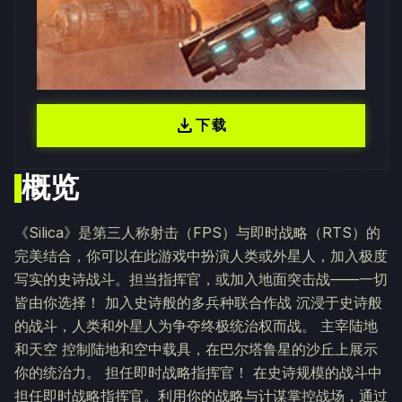
download
下载
概览
《Silica》是第三人称射击（FPS）与即时战略（RTS）的
完美结合，你可以在此游戏中扮演人类或外星人，加入极度
写实的史诗战斗。担当指挥官，或加入地面突击战——一切
皆由你选择！ 加入史诗般的多兵种联合作战 沉浸于史诗般
的战斗，人类和外星人为争夺终极统治权而战。 主宰陆地
和天空 控制陆地和空中载具，在巴尔塔鲁星的沙丘上展示
你的统治力。 担任即时战略指挥官！ 在史诗规模的战斗中
担任即时战略指挥官。利用你的战略与计谋掌控战场，通过