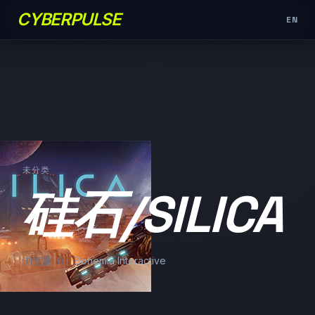
CYBERPULSE
EN
未分类
硅石/SILICA
浏览量: 0
Bohemia Interactive