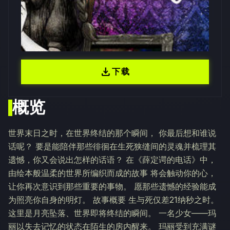
download
下载
概览
世界末日之时，在世界终结的那个瞬间， 你最后想和谁说
话呢？ 要是能陪伴那些徘徊在生死狭缝间的灵魂并梳理其
遗憾，你又会说出怎样的话语？ 在《薛定谔的电话》中，
由绘本般温柔的世界所编织而成的故事 将会触动你的心，
让你再次意识到那些重要的事物。 愿那些遗憾的经验能成
为照亮你自身的明灯。 故事概要 生与死仅差21纳秒之时。
这里是月亮坠落、世界即将终结的瞬间。 一名少女——玛
丽以失去记忆的状态在陌生的房内醒来。 玛丽受到充满谜