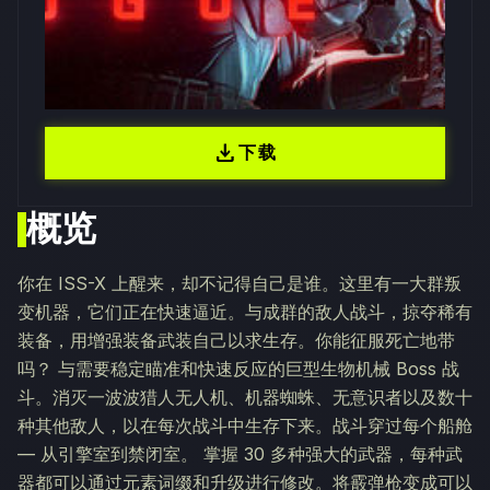
download
下载
概览
你在 ISS-X 上醒来，却不记得自己是谁。这里有一大群叛
变机器，它们正在快速逼近。与成群的敌人战斗，掠夺稀有
装备，用增强装备武装自己以求生存。你能征服死亡地带
吗？ 与需要稳定瞄准和快速反应的巨型生物机械 Boss 战
斗。消灭一波波猎人无人机、机器蜘蛛、无意识者以及数十
种其他敌人，以在每次战斗中生存下来。战斗穿过每个船舱
— 从引擎室到禁闭室。 掌握 30 多种强大的武器，每种武
器都可以通过元素词缀和升级进行修改。将霰弹枪变成可以