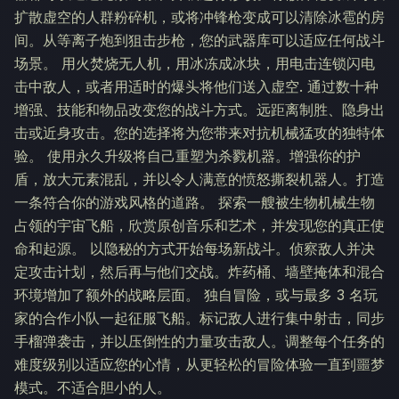
扩散虚空的人群粉碎机，或将冲锋枪变成可以清除冰雹的房
间。从等离子炮到狙击步枪，您的武器库可以适应任何战斗
场景。 用火焚烧无人机，用冰冻成冰块，用电击连锁闪电
击中敌人，或者用适时的爆头将他们送入虚空. 通过数十种
增强、技能和物品改变您的战斗方式。远距离制胜、隐身出
击或近身攻击。您的选择将为您带来对抗机械猛攻的独特体
验。 使用永久升级将自己重塑为杀戮机器。增强你的护
盾，放大元素混乱，并以令人满意的愤怒撕裂机器人。打造
一条符合你的游戏风格的道路。 探索一艘被生物机械生物
占领的宇宙飞船，欣赏原创音乐和艺术，并发现您的真正使
命和起源。 以隐秘的方式开始每场新战斗。侦察敌人并决
定攻击计划，然后再与他们交战。炸药桶、墙壁掩体和混合
环境增加了额外的战略层面。 独自冒险，或与最多 3 名玩
家的合作小队一起征服飞船。标记敌人进行集中射击，同步
手榴弹袭击，并以压倒性的力量攻击敌人。调整每个任务的
难度级别以适应您的心情，从更轻松的冒险体验一直到噩梦
模式。不适合胆小的人。