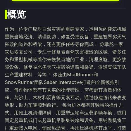
概览
作为一位专门应对自然灾害的重建专家，运用你的建筑机械
重振当地经济。清理废墟，修复受损设备，重建被恶劣天气
摧毁的道路和桥梁，还有更多任务等你完成！ 你掌舵一家
灾后恢复公司，专注于修复被自然灾害摧毁的区域。诸多任
务和重型机械等着你来恢复当地的工业：清理废墟、更换故
障设备、修复被恶劣天气摧毁的道路和桥梁、派遣资源车队
生产重建材料，等等！ 体验由MudRunner和
SnowRunner团队Saber Interactive打造的全新模拟引
擎。每件物体都有其真实的物理特性，需考虑其质量和体
积。与沙土、木材和沥青等元素互动。通过修建道路来改变
地形，助力车辆顺利前行。 每台机器都有其独特的操作方
式。用推土机清理障碍，用重型运输车运载多辆车辆，或用
固定起重机或门式起重机吊装集装箱和设备。用铺缆机将工
厂重新接入电网，铺设热沥青，再用压路机将其压平，打造