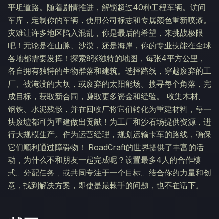
平坦道路。随着剧情推进，解锁超过40种工程车辆。访问
车库，定制你的车辆，使用公司标志和专属颜色重新喷漆。
灾难让许多地区陷入混乱，你是最后的希望，来挑战极限
吧！无论是在山脉、沙漠，还是海岸，你的专业技能在全球
各地都需要发挥！探索8张独特的地图，每张4平方公里，
各自拥有独特的生物群落和建筑。选择路线，穿越废弃的工
厂、被淹没的大坝，或废弃的太阳能场。搜寻每个角落，完
成目标，获取新合同，赚取更多资金和经验。 收集木材、
钢铁、水泥残骸，并在回收厂将它们转化为重建材料，每一
块废墟都可为重建做出贡献！为工厂和沙石场提供资源，进
行大规模生产。作为运营经理，规划运输卡车的路线，确保
它们顺利通过障碍物！ RoadCraft的世界提供了丰富的活
动，为什么不和朋友一起完成呢？设置最多4人的合作模
式。分配任务，或共同专注于一个目标。结合你的力量和创
意，找到解决方案，即使是最棘手的问题，也不在话下。