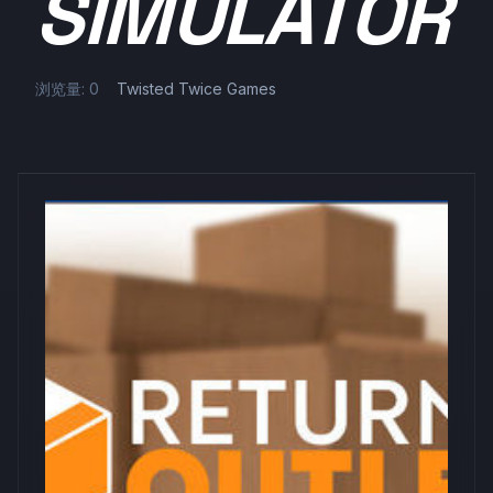
SIMULATOR
浏览量: 0
Twisted Twice Games