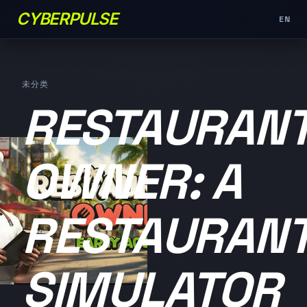
CYBERPULSE
EN
未分类
RESTAURAN
OWNER: A
RESTAURAN
SIMULATOR