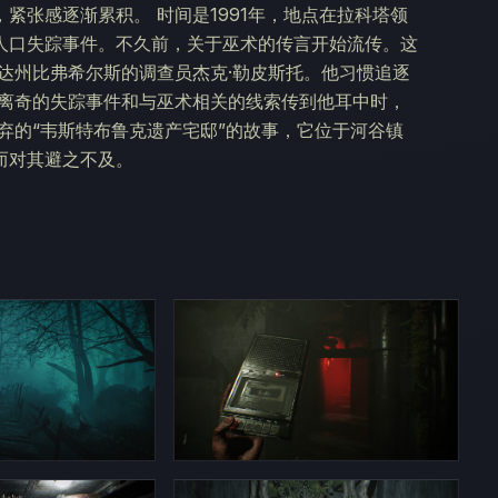
紧张感逐渐累积。 时间是1991年，地点在拉科塔领
人口失踪事件。不久前，关于巫术的传言开始流传。这
达州比弗希尔斯的调查员杰克·勒皮斯托。他习惯追逐
串离奇的失踪事件和与巫术相关的线索传到他耳中时，
弃的“韦斯特布鲁克遗产宅邸”的故事，它位于河谷镇
而对其避之不及。