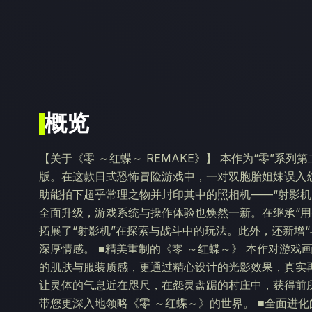
概览
【关于《零 ～红蝶～ REMAKE》】 本作为“零”系
版。在这款日式恐怖冒险游戏中，一对双胞胎姐妹误入
助能拍下超乎常理之物并封印其中的照相机——“射影机
全面升级，游戏系统与操作体验也焕然一新。在继承“用
拓展了“射影机”在探索与战斗中的玩法。此外，还新增
深厚情感。 ■精美重制的《零 ～红蝶～》 本作对游戏
的肌肤与服装质感，更通过精心设计的光影效果，真实
让灵体的气息近在咫尺，在怨灵盘踞的村庄中，获得前
带您更深入地领略《零 ～红蝶～》的世界。 ■全面进化