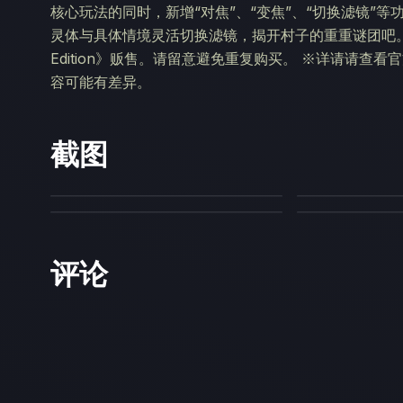
核心玩法的同时，新增“对焦”、“变焦”、“切换滤镜”
灵体与具体情境灵活切换滤镜，揭开村子的重重谜团吧。 ※另有《
Edition》贩售。请留意避免重复购买。 ※详请请查
容可能有差异。
截图
评论