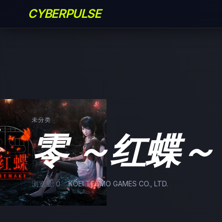
CYBERPULSE
未分类
零 ～红蝶～ 
浏览量: 0
KOEI TECMO GAMES CO., LTD.