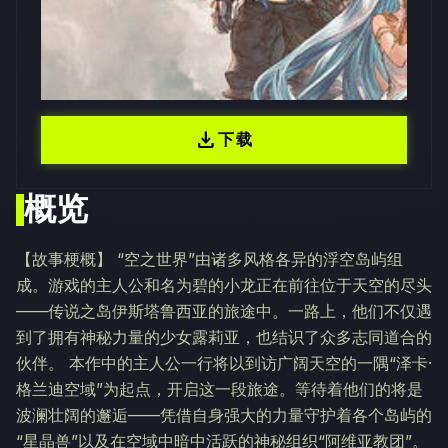
download
下载
概览
【故事梗概】 “空之世界”由诸多风格各异的浮空岛屿组
成。游戏的主人公和名为碧的小龙正在前往位于天空的尽头
——传说之岛伊斯塔鲁西亚的旅途中。一路上，他们不仅遇
到了拥有神秘力量的少女露莉亚，也结识了众多志同道合的
伙伴。 本作中的主人公一行将以到访广阔天空的一隅“泽卡·
格兰迪空域”为起点，开启这一段旅途。等待着他们的将是
波澜壮阔的邂逅——凭借自身强大的力量守护着各个岛屿的
“星晶兽”以及在空域中暗中活跃的神秘组织“阿维亚教团”。