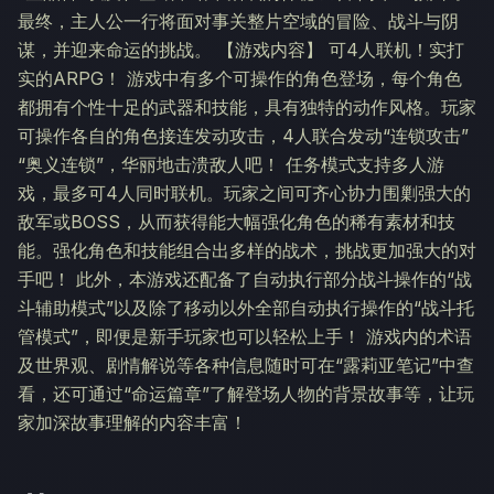
最终，主人公一行将面对事关整片空域的冒险、战斗与阴
谋，并迎来命运的挑战。 【游戏内容】 可4人联机！实打
实的ARPG！ 游戏中有多个可操作的角色登场，每个角色
都拥有个性十足的武器和技能，具有独特的动作风格。玩家
可操作各自的角色接连发动攻击，4人联合发动“连锁攻击”
“奥义连锁”，华丽地击溃敌人吧！ 任务模式支持多人游
戏，最多可4人同时联机。玩家之间可齐心协力围剿强大的
敌军或BOSS，从而获得能大幅强化角色的稀有素材和技
能。强化角色和技能组合出多样的战术，挑战更加强大的对
手吧！ 此外，本游戏还配备了自动执行部分战斗操作的“战
斗辅助模式”以及除了移动以外全部自动执行操作的“战斗托
管模式”，即便是新手玩家也可以轻松上手！ 游戏内的术语
及世界观、剧情解说等各种信息随时可在“露莉亚笔记”中查
看，还可通过“命运篇章”了解登场人物的背景故事等，让玩
家加深故事理解的内容丰富！