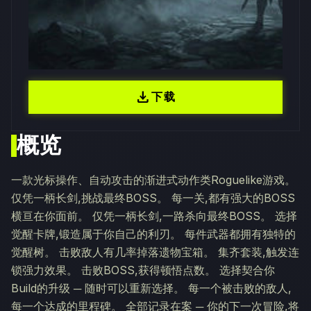
download
下载
概览
一款光标操作、自动攻击的渐进式动作类Roguelike游戏。
仅凭一柄长剑,挑战最终BOSS。 每一关,都有强大的BOSS
横亘在你面前。 仅凭一柄长剑,一路杀向最终BOSS。 选择
觉醒卡牌,锻造属于你自己的利刃。 每件武器都拥有独特的
觉醒树。 击败敌人有几率掉落遗物宝箱。 集齐套装,触发连
锁强力效果。 击败BOSS,获得顿悟点数。 选择契合你
Build的升级 ─ 随时可以重新选择。 每一个被击败的敌人,
每一个达成的里程碑。 全部记录在案 ─ 你的下一次冒险,将