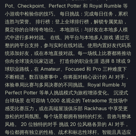
Pot、Checkpoint、Perfect Potter 和 Royal Rumble 等
小游戏中检验你的技巧。 每日挑战：完成每日任务，累积
连胜与荣誉。 排行榜：登上全球排行榜，解锁专属奖励，
奠定你的台球传奇地位。 本地游玩：与好友在本地多人模
式中进行多种对战。 在线、跨平台与本地多人游戏 通过完
整的跨平台支持，参与实时在线对战。使用内置好友代码系
统添加好友，或在本地直接对战。每一场线上比赛都将推动
你向全球顶尖玩家迈进。 打造你的职业生涯 选择 8 球或 9
球职业路线，在 Amateur、Focused 和 Pro 三种难度下
不断精进。数百场赛事中，你将面对精心设计的 AI 对手，
体验单局比赛与多局决赛的不同挑战。Royal Rumble 与
Perfect Potter 等单人挑战模式为旅程增添变化。 沉浸式
台球场景 在可容纳 1,000 名观众的 Tetradome 竞技场中
感受比赛压力，或在高端屋顶俱乐部 Rackhaus 中享受更
放松的对局氛围。每个场景都拥有独特的灯光、音效与整体
风格。 20 位独特的对手 挑战 20 位风格各异的 AI 对手，
每位都拥有独立的性格、战术和标志性球杆。智能且具适应