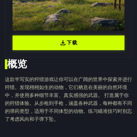
download
下载
概览
这款半写实的狩猎游戏让你可以在广阔的世界中探索并进行
狩猎。发现栩栩如生的动物，它们栖息在美丽的自然环境
中，并使用多种细节丰富、真实感强的武器。 打造属于你
的狩猎体验。从步枪到手枪，涵盖各种武器，每种都有不同
的弹药类型，适用于不同体型的动物。练习瞄准技巧时别忘
了考虑风向和子弹下坠。