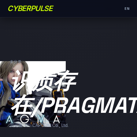
CYBERPULSE
EN
未分类
识质存
在/PRAGMAT
浏览量: 0
CAPCOM Co., Ltd.