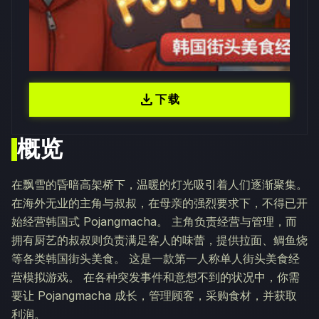
download
下载
概览
在飘雪的昏暗高架桥下，温暖的灯光吸引着人们逐渐聚集。
在海外无业的主角与叔叔，在母亲的强烈要求下，不得已开
始经营韩国式 Pojangmacha。 主角负责经营与管理，而
拥有厨艺的叔叔则负责满足客人的味蕾，提供拉面、鲷鱼烧
等各类韩国街头美食。 这是一款第一人称单人街头美食经
营模拟游戏。 在各种突发事件和意想不到的状况中，你需
要让 Pojangmacha 成长，管理顾客，采购食材，并获取
利润。