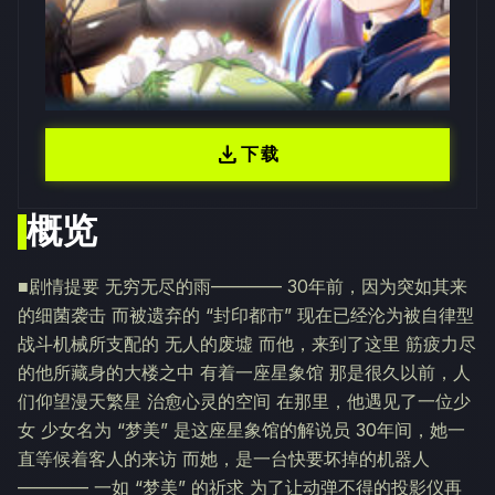
download
下载
概览
■剧情提要 无穷无尽的雨———— 30年前，因为突如其来
的细菌袭击 而被遗弃的 “封印都市” 现在已经沦为被自律型
战斗机械所支配的 无人的废墟 而他，来到了这里 筋疲力尽
的他所藏身的大楼之中 有着一座星象馆 那是很久以前，人
们仰望漫天繁星 治愈心灵的空间 在那里，他遇见了一位少
女 少女名为 “梦美” 是这座星象馆的解说员 30年间，她一
直等候着客人的来访 而她，是一台快要坏掉的机器人
———— 一如 “梦美” 的祈求 为了让动弹不得的投影仪再