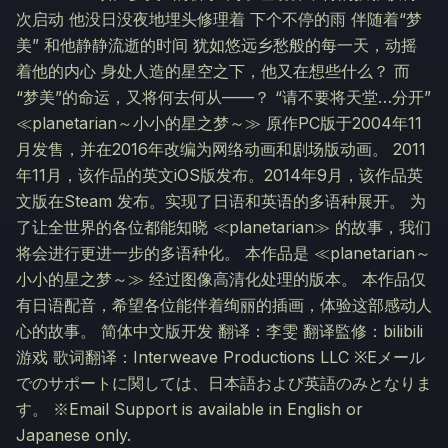
次启动 他没日没夜地埋头修理着 下个不停的雨 伴随着“梦
美” 和他静静流逝的时间 犹如悠远乡愁般的每一天，动摇
着他的内心 身处人造的星空之下，他又在想些什么？ 而
“梦美”的命运，又将何去何从——？ “请不要将天堂…分开”
≪planetarian～小小的星之梦～≫ 原作PC版于2004年11
月发售，并在2016年改编为网络动画和剧场版动画。 2011
年11月，该作品的英文iOS版发布。2014年9月，该作品英
文版在Steam 发布。实现了日语和英语的多语种展开。 为
了让全世界的各位都能知晓 ≪planetarian≫ 的故事，我们
将会进行更进一步的多语种化。 本作品是 ≪planetarian～
小小的星之梦～≫ 经过图像高清化处理的版本。 本作品仅
有日语配音，希望各位能伴着绚丽的插画，体验这部感动人
心的故事。 简体中文版开发 翻译：李雯 翻译監修：bilibili
游戏 歌词翻译：Interweave Productions LLC ※Eメール
でのサポートに関しては、日本語および英語のみとなりま
す。 ※Email Support is available in English or
Japanese only.