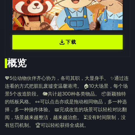
download
下载
概览
💖5位动物伙伴齐心协力，各司其职，大显身手。 ✨通过连
连看的方式把脏乱废墟变温馨港湾。 🏠10大场景，每个场
景5个改造阶段。 🐘共计超300种各类物品。 📦新颖独特
的纸板风格。 👀可以点击亦或是拖动相同物品，多一种选
择，多一种操作体验。 📖完成改造的场景可以轻松对比翻
阅，场景越来越整洁，越来越治愈。 ⏳没有时间限制，没
有惩罚机制。 🏆可以轻松获得全成就。