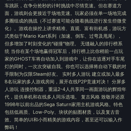
车跳跃，在争分抢秒的计时挑战中尽情竞速。但在赛道方
面，游戏则会更接近于场地竞速。玩家必须在单一场地完成
多圈组成的挑战（不过赛道可能会随着挑战进行发生些微变
化）。游戏在操控上讲求精准、直观、富有街机感，游玩方
式类似于Mario Kart系列（加速、倒车、过弯及甩尾），
但多增加了时刻变化的“碰撞”物理。 无缝融入的排行榜系
统 当你在某个场地赢得冠军后，排行榜上比你稍前一点玩
家的GHOST车将自动加入到游戏中，让你在追逐对手车尾
灯的同时，一次次突破自我。你也可以选择将自动下载的对
手限制为仅限Steam好友。 实时多人游玩 建立或加入最多
8名玩家的多人游戏房间，展开在线P2P竞速对决！ 分屏多
人游玩 连接控制器，重温2-4人共享同一画面游玩的辉煌年
代，提供单机和在线多人同乐选项。 复古风格 致敬并还原
1998年以前出品的Sega Saturn家用主机游戏风格。特色
包括低画质、Low-Poly、块状的贴图材质，以及复古音
效、简单的UI和小而精美的游戏内容，甚至还可以输入作
弊码！