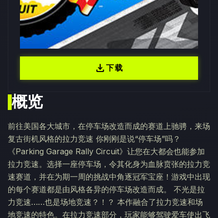
download
下载
概览
前往美国各大城市，在停车场改造而成的赛道上驰骋，来场
复古街机风格的拉力竞速 你刚刚是说“停车场”吗？
《Parking Garage Rally Circuit》让您在大都会也能参加
拉力竞速。选择一座停车场，令其化身为血脉贲张的拉力竞
速赛道，并在为期一周的挑战中角逐冠军宝座！游戏中出现
的每个赛道都是由风格各异的停车场改造而成。 不光是拉
力竞速……也是场地竞速？！？ 本作融合了拉力竞速和场
地竞速的特色。在拉力竞速部分，玩家能够驾驶爱车使出飞