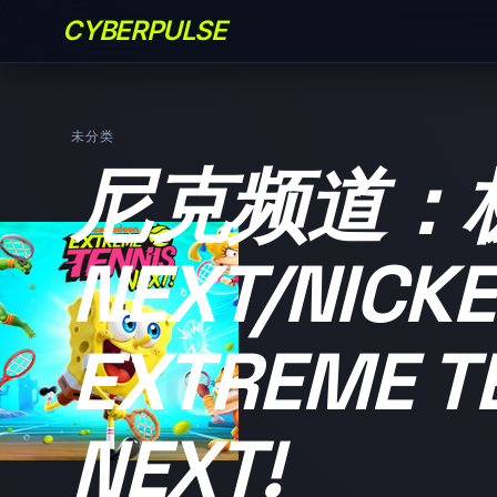
CYBERPULSE
未分类
尼克频道：
NEXT/NICK
EXTREME TE
NEXT!