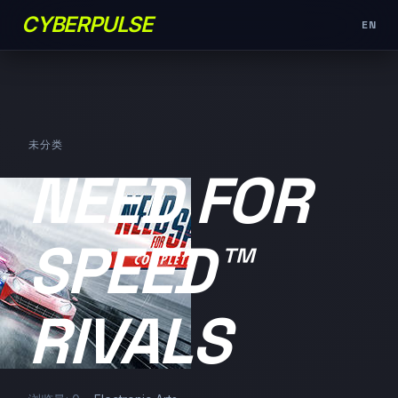
CYBERPULSE
EN
未分类
NEED FOR
SPEED™
RIVALS