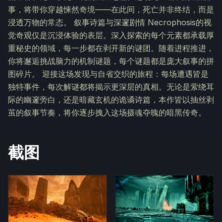
事，将带你穿越悚然奇境——在此间，死亡并非终结，而是
浸透万物的常态。 叙事诗篇与深邃剧情 Necrophosis的视
觉奇观仅是沉浸体验的表层。深入探索的每个元素都承载厚
重秘史的领域，每一步都在剥开新的谜团。随着进程推进，
你将邂逅挑战脑力的机制谜题，每个谜题都是庞大叙事的拼
图碎片。 迎接这场发现与自省交织的旅程：每场遭遇皆是
独特事件，每次解谜都将揭示更深层的真相。无论是萦绕耳
际的幽邃旁白，还是暗藏玄机的诡谲诗篇，本作皆以抽丝剥
茧的叙事节奏，将你逐步拽入这场摄魂夺魄的暗黑传奇。
截图