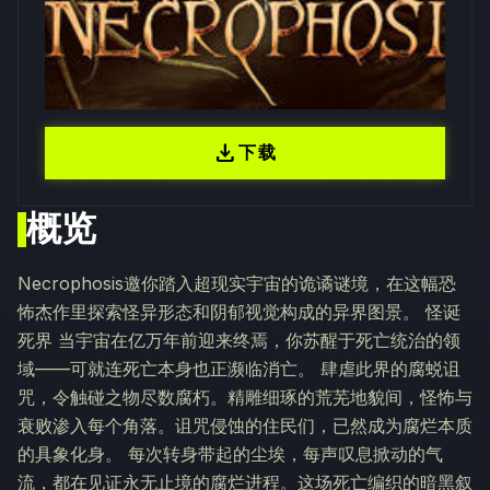
download
下载
概览
Necrophosis邀你踏入超现实宇宙的诡谲谜境，在这幅恐
怖杰作里探索怪异形态和阴郁视觉构成的异界图景。 怪诞
死界 当宇宙在亿万年前迎来终焉，你苏醒于死亡统治的领
域——可就连死亡本身也正濒临消亡。 肆虐此界的腐蜕诅
咒，令触碰之物尽数腐朽。精雕细琢的荒芜地貌间，怪怖与
衰败渗入每个角落。诅咒侵蚀的住民们，已然成为腐烂本质
的具象化身。 每次转身带起的尘埃，每声叹息掀动的气
流，都在见证永无止境的腐烂进程。这场死亡编织的暗黑叙