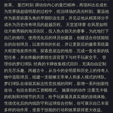
效果。 曼巴时刻 调动你内心的曼巴精神，再现科比在成长
为世界级超级明星的过程中，统治球场的高光时刻。重温他
作为新星崭露头角的早期职业生涯，并见证他从精英得分手
成长为历史传奇球员的超越历程。 天堂篮球赛 在风景如明
信片般秀丽的海滨街区，投入热火朝天的赛事，为此地打下
自己的烙印。使用优化后的球员创建器，创建适合你技能组
合的自创球员，以发挥你的长处，并让更新后的徽章系统最
大程度地发挥作用。探索悬崖边的地形，完成一套全新的线
型任务，并在终极的辉煌生涯背景下与对手玩家交手。 管
理你的梦幻球队 经典的卡牌收集模式回归，充满自由定制
的无尽乐趣。跨越古今，从当今的全明星和历史上的传奇人
物中选取球员，组建一支能够主宰单人和多人模式的球队。
梦幻球队在保留其标志性竞技感的同时，新增一系列创新性
改动，包括全新的工资帽模式。 施展你的动作 注重无卡顿
的机制和对细节的关注，给予玩家最具真实感的游戏体验。
凭借优化后的内线防守和运球组合控制，你可展示自己丰富
多样的动作库，使基于技能的行动和效果获得更大收益。